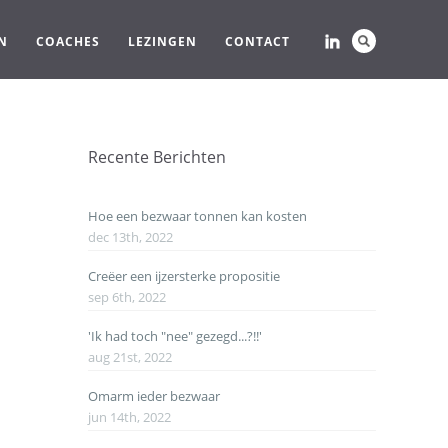
N
COACHES
LEZINGEN
CONTACT
Recente Berichten
Hoe een bezwaar tonnen kan kosten
dec 13th, 2022
Creëer een ijzersterke propositie
sep 6th, 2022
'Ik had toch "nee" gezegd...?!!'
aug 21st, 2022
Omarm ieder bezwaar
jun 14th, 2022