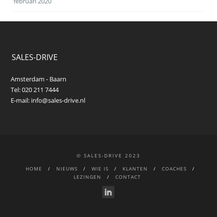
februari 2020
SALES-DRIVE
Amsterdam - Baarn
Tel: 020 211 7444
E-mail:
info@sales-drive.nl
© SALES-DRIVE 2023
HOME
NIEUWS
WIE IS
KLANTEN
COACHES
LEZINGEN
CONTACT